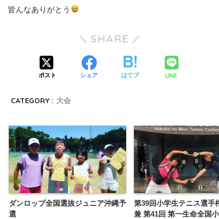
皆んなありがとう
SHARE
LINE
ポスト
シェア
はてブ
CATEGORY :
大会
ダンロップ全国選抜ジュニア沖縄予
第39回小学生テニス選
選
兼 第41回 第一生命全国