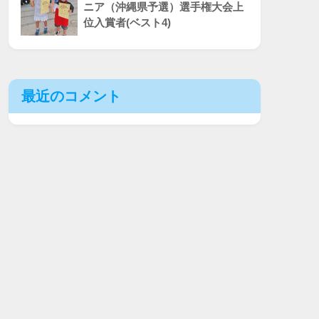
ニア（沖縄県予選）選手権大会上
位入賞者(ベスト4)
最近のコメント